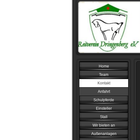
Home
Team
Kontakt
Anfahrt
Schulpferde
Einsteller
Stall
Wir bieten an
Außenanlagen