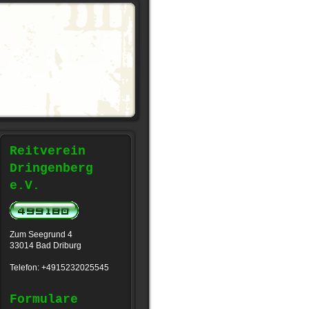
Reitverein
Dringenberg
e.V.
Zum Seegrund 4
33014 Bad Driburg
Telefon: +4915232025545
Formulare