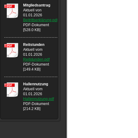
Mitgliedsantrag
Aktuell von
01.01.2026
Beitrittserklärung.pdf
PDF-Dokument
[528.0 KB]
Reitstunden
Aktuell vom
01.01.2026
Reitstunden.pdf
PDF-Dokument
[149.4 KB]
Hallennutzung
Aktuell vom
01.01.2026
Hallennutzung.pdf
PDF-Dokument
[214.2 KB]