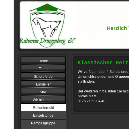
Herzlich
Home
Klassischer Reit
Team
Wir verfügen über 4 Schulpferde
Schulpferde
Unterrichtsstunden und Gruppen
stattfinden.
Einsteller
Bei Weiteren Infos, rufen Sie mi
Stall
Nicole Mast
Wir bieten an
0176 21 68 04 40
Reitunterricht
Einzelstunde
Pampasgruppe