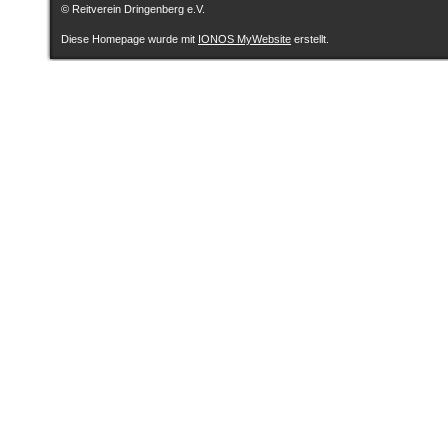
© Reitverein Dringenberg e.V.
Diese Homepage wurde mit
IONOS MyWebsite
erstellt.